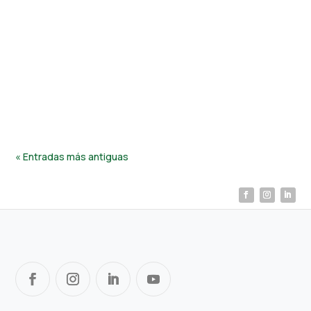
Hefe Fertilizer
La llegada de la primavera marca el inicio de una nueva
etapa de crecimiento para cultivos. Tras el invierno, el
suelo puede haber perdido nutrientes esenciales, lo
que afecta el...
« Entradas más antiguas