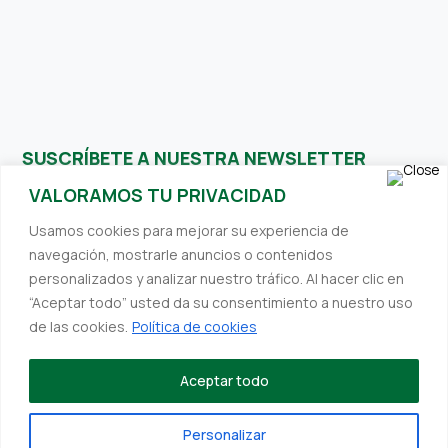
SUSCRÍBETE A NUESTRA NEWSLETTER
VALORAMOS TU PRIVACIDAD
Recibe contenidos interesantes y relevantes directamente en
Usamos cookies para mejorar su experiencia de
su bandeja de entrada. Siempre nos esforzamos por ofrecerte
navegación, mostrarle anuncios o contenidos
información valiosa.
personalizados y analizar nuestro tráfico. Al hacer clic en
“Aceptar todo” usted da su consentimiento a nuestro uso
de las cookies.
Política de cookies
©
Diseñado por
Deskmedia
para Hefefertilizer
Establecimientos Hefe SL en el marco del Programa ICEX Next,
Aceptar todo
ha contado con el apoyo de ICEX y con la cofinanciación del
fondo europeo FEDER. La finalidad de este apoyo es contribuir
Personalizar
al desarrollo internacional de la empresa y de su entorno.