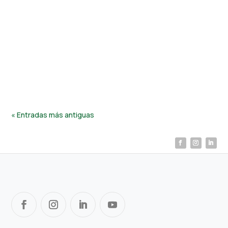
Hefe Fertilizer
La llegada de la primavera marca el inicio de una nueva
etapa de crecimiento para cultivos. Tras el invierno, el
suelo puede haber perdido nutrientes esenciales, lo
que afecta el...
« Entradas más antiguas