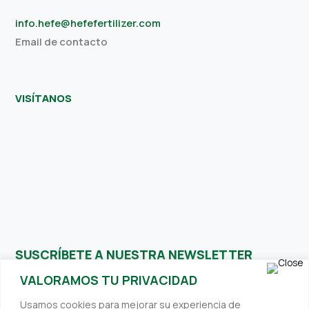
info.hefe@hefefertilizer.com
Email de contacto
VISÍTANOS
SUSCRÍBETE A NUESTRA NEWSLETTER
VALORAMOS TU PRIVACIDAD
Recibe contenidos interesantes y relevantes directamente en
Usamos cookies para mejorar su experiencia de
su bandeja de entrada. Siempre nos esforzamos por ofrecerte