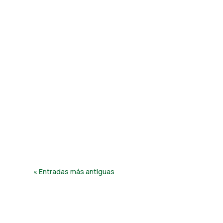
Hefe Fertilizer
Clorosis férrica: causas, síntomas y soluciones para pr
Hefe Fertilizer
La llegada de la primavera marca el inicio de una nueva 
« Entradas más antiguas