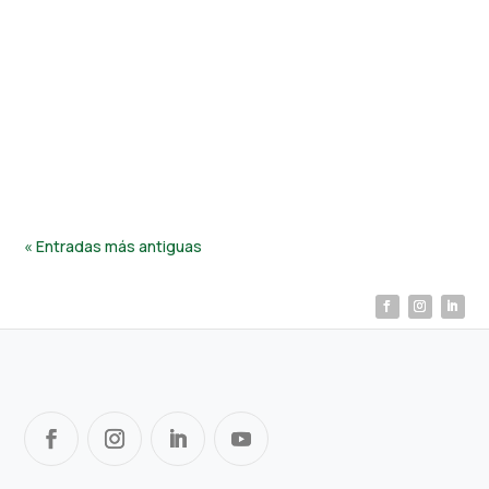
Hefe Fertilizer
La llegada de la primavera marca el inicio de una nueva
etapa de crecimiento para cultivos. Tras el invierno, el
suelo puede haber perdido nutrientes esenciales, lo
que afecta el...
« Entradas más antiguas